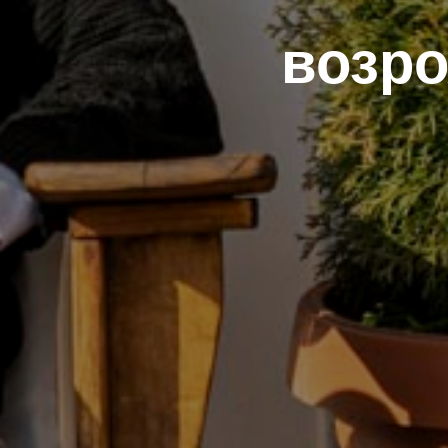
возро