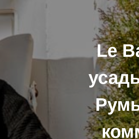
Le B
усадь
Румы
ком