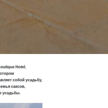
utique Hotel.
котором
вляет собой усадьбу,
семья саксов,
е усадьбы.