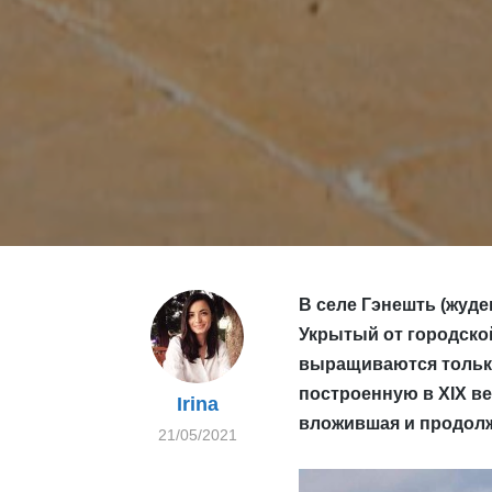
В селе Гэнешть (жуде
Укрытый от городско
выращиваются только
построенную в XIX ве
Irina
вложившая и продолж
21/05/2021