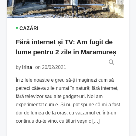
•
CAZĂRI
Fără internet și TV: Am fugit de
lume pentru 2 zile în Maramureș
by
Irina
on 20/02/2021
În zilele noastre e greu să-ți imaginezi cum să
petreci câteva zile numai în natură; fără internet,
fără televizor sau alte gadget-uri. Noi am
experimentat cum e. Și nu pot spune că mi-a fost
dor de lumea de la oraș, cu vacarmul ei, într-un
continuu du-te vino, cu titluri veșnic […]