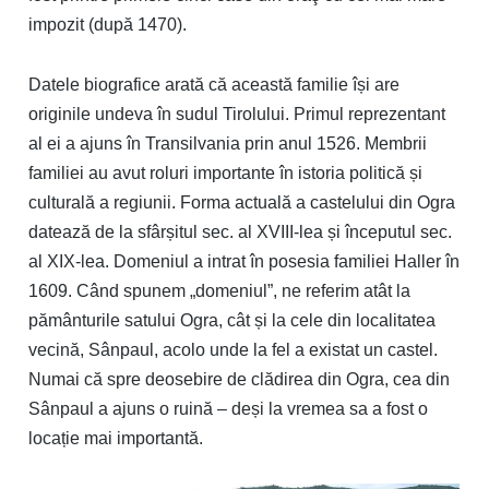
impozit (după 1470).
Datele biografice arată că această familie își are
originile undeva în sudul Tirolului. Primul reprezentant
al ei a ajuns în Transilvania prin anul 1526. Membrii
familiei au avut roluri importante în istoria politică și
culturală a regiunii. Forma actuală a castelului din Ogra
datează de la sfârșitul sec. al XVIII-lea și începutul sec.
al XIX-lea. Domeniul a intrat în posesia familiei Haller în
1609. Când spunem „domeniul”, ne referim atât la
pământurile satului Ogra, cât și la cele din localitatea
vecină, Sânpaul, acolo unde la fel a existat un castel.
Numai că spre deosebire de clădirea din Ogra, cea din
Sânpaul a ajuns o ruină – deși la vremea sa a fost o
locație mai importantă.