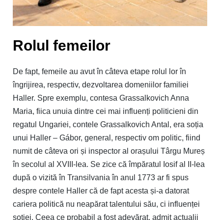
Rolul femeilor
De fapt, femeile au avut în câteva etape rolul lor în
îngrijirea, respectiv, dezvoltarea domeniilor familiei
Haller. Spre exemplu, contesa Grassalkovich Anna
Maria, fiica unuia dintre cei mai influenți politicieni din
regatul Ungariei, contele Grassalkovich Antal, era soția
unui Haller – Gábor, general, respectiv om politic, fiind
numit de câteva ori și inspector al orașului Târgu Mureș
în secolul al XVIII-lea. Se zice că împăratul Iosif al II-lea
după o vizită în Transilvania în anul 1773 ar fi spus
despre contele Haller că de fapt acesta și-a datorat
cariera politică nu neapărat talentului său, ci influenței
soției. Ceea ce probabil a fost adevărat, admit actualii