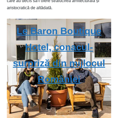
care au decis să-i ofere strălucirea arhitecturală și
aristocratică de altădată.
Le Baron Boutique
Hotel, conacul-
surpriză din mijlocul
României