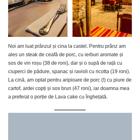
Noi am luat prânzul și cina la castel. Pentru prânz am
ales un steak de ceafă de porc, cu ierburi aromate și
sos de vin roșu (38 de roni), dar și o supă de rață cu
ciuperci de pădure, spanac și ravioli cu ricotta (19 roni).
La cină, am optat pentru aripioare de porc (!) cu piure de
cartof, ardei copți și sos brun (47 roni), iar doamna mea
a preferat o porție de Lava cake cu înghețată.