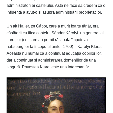
administratori ai castelului. Asta ne face să credem că o
influență a avut-o și asupra administrării proprietăților.
Un alt Haller, tot Gábor, care a murit foarte tânăr, era
căsătorit cu fiica contelui Sándor Károlyi, un general al
curuților (cei care au pornit răscoala împotriva
habsburgilor la începutul anilor 1700) – Károlyi Klara.
Aceasta nu numai că a continuat educația copiilor lor,
dar a continuat și administrarea domeniilor de una
singură. Povestea Klarei este una interesantă: