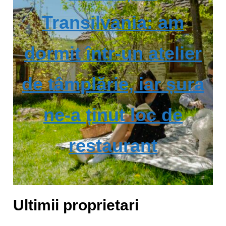
Transilvania: am
dormit într-un atelier
de tâmplărie, iar șura
ne-a ținut loc de
restaurant
Ultimii proprietari