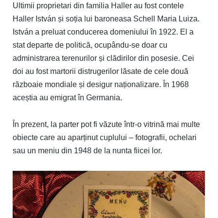
Ultimii proprietari din familia Haller au fost contele
Haller István și soția lui baroneasa Schell Maria Luiza.
István a preluat conducerea domeniului în 1922. El a
stat departe de politică, ocupându-se doar cu
administrarea terenurilor și clădirilor din posesie. Cei
doi au fost martorii distrugerilor lăsate de cele două
războaie mondiale și desigur naționalizare. În 1968
aceștia au emigrat în Germania.
În prezent, la parter pot fi văzute într-o vitrină mai multe
obiecte care au aparținut cuplului – fotografii, ochelari
sau un meniu din 1948 de la nunta fiicei lor.