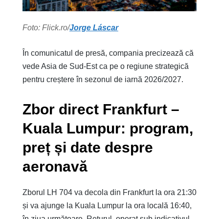
Foto: Flick.ro/
Jorge Láscar
În comunicatul de presă, compania precizează că
vede Asia de Sud-Est ca pe o regiune strategică
pentru creștere în sezonul de iarnă 2026/2027.
Zbor direct Frankfurt –
Kuala Lumpur: program,
preț și date despre
aeronavă
Zborul LH 704 va decola din Frankfurt la ora 21:30
și va ajunge la Kuala Lumpur la ora locală 16:40,
în ziua următoare. Returul, operat sub indicativul